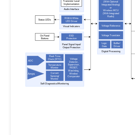
Transistor Level
(With Optional
Implementation
Integrated Analog)
or
Audio Interface
Wireless MCU
(With Integrated
Radio)
RGB & White
Status LEDs
LED Driver
Voltage Reference
Visual Indicators
Voltage Translator
On Panel
ESD
Buttons
Protection
Logic
Buffer/
Panel Signal Input/
Gate
Driver
Output Protection
Digital Processing
Real-Time
Voltage
Clock (RTC)
ADC
Detector,
Supervisor,
Temperature
RESET,
Monitor
Watchdog,
Current
Window
Amps
Amps
Sensing/
Comparator
Monitor
Self-Diagnostics/Monitoring