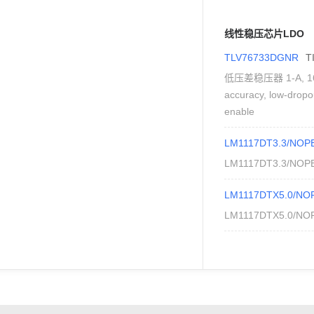
线性稳压芯片LDO
TLV76733DGNR
T
低压差稳压器 1-A, 16-V
accuracy, low-dropou
enable
LM1117DT3.3/NOP
LM1117DT3.3/NOP
LM1117DTX5.0/NO
LM1117DTX5.0/NO