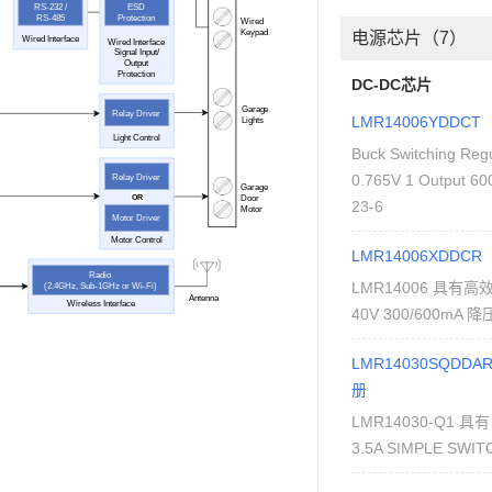
RS-232 /
ESD
RS-485
Protection
Wired
Keypad
电源芯片（7）
Wired Interface
Wired Interface
Signal Input/
Output
Protection
DC-DC芯片
Garage
Relay Driver
LMR14006YDDCT
Lights
Light Control
Buck Switching Regu
0.765V 1 Output 6
Relay Driver
Garage
OR
Door
23-6
Motor
Motor Driver
Motor Control
LMR14006XDDCR
Radio
LMR14006 具有高
(2.4GHz, Sub-1GHz or Wi-Fi)
Antenna
Wireless Interface
40V 300/600mA
LMR14030SQDDA
册
LMR14030-Q1 具有
3.5A SIMPLE SW