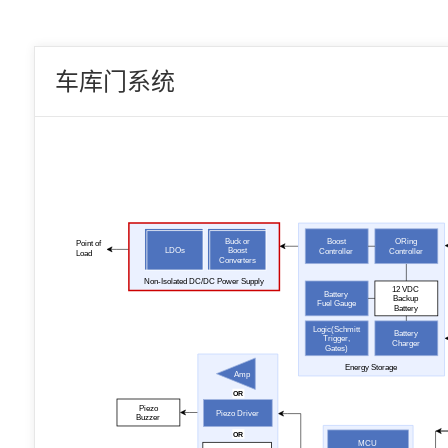
车库门系统
Buck or
Boost
ORing
Point of
LDOs
Boost
Controller
Controller
Load
Converters
Non-Isolated DC/DC Power Supply
12 VDC
Battery
Backup
Fuel Gauge
Battery
Logic(Schmitt
Battery
Trigger,
Charger
Gates)
Energy Storage
Amp
OR
Piezo
Piezo Driver
Buzzer
OR
MCU