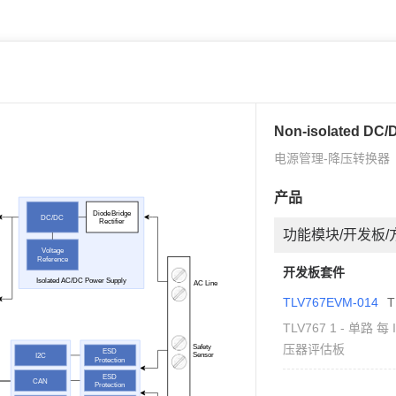
Non-isolated DC/
电源管理-降压转换器（
产品
Diode Bridge
DC/DC
Rectifier
功能模块/开发板/
Voltage
Reference
开发板套件
Isolated AC/DC Power Supply
AC Line
TLV767EVM-014
T
TLV767 1 - 单路
压器评估板
Safety
ESD
Sensor
I2C
Protection
ESD
CAN
Protection