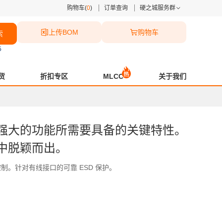
购物车(
0
)
订单查询
硬之城服务群
上传BOM
购物车
索
5
货
折扣专区
MLCC
关于我们
强大的功能所需要具备的关键特性。
中脱颖而出。
。针对有线接口的可靠 ESD 保护。