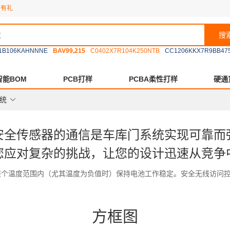
册有礼
搜
1B106KAHNNNE
BAV99,215
C0402X7R104K250NTB
CC1206KKX7R9BB47
智能BOM
PCB打样
PCBA柔性打样
硬通
统
安全传感器的通信是车库门系统实现可靠而
您应对复杂的挑战，让您的设计迅速从竞争
个温度范围内（尤其温度为负值时）保持电池工作稳定。安全无线访问控制
方框图