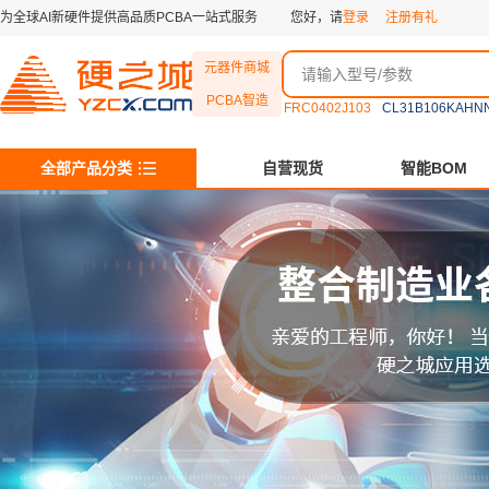
为全球AI新硬件提供高品质PCBA一站式服务
您好，请
登录
注册有礼
元器件商城
PCBA智造
FRC0402J103
CL31B106KAHN
全部产品分类
自营现货
智能BOM