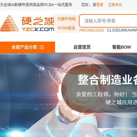
为全球AI新硬件提供高品质PCBA一站式服务
您好，请
登录
注册有礼
元器件商城
PCBA智造
FRC0402J103
CL31B106KAHN
全部产品分类
自营现货
智能BOM