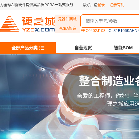
为全球AI新硬件提供高品质PCBA一站式服务
您好，请
登录
注册有礼
元器件商城
PCBA智造
FRC0402J103
CL31B106KAHN
全部产品分类
自营现货
智能BOM