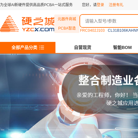
为全球AI新硬件提供高品质PCBA一站式服务
您好，请
登录
注册有礼
元器件商城
PCBA智造
FRC0402J103
CL31B106KAHN
全部产品分类
自营现货
智能BOM