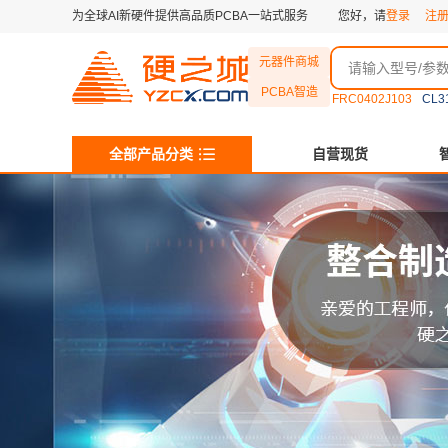
为全球AI新硬件提供高品质PCBA一站式服务
您好，请
登录
注
元器件商城
PCBA智造
FRC0402J103
CL3
全部产品分类
自营现货