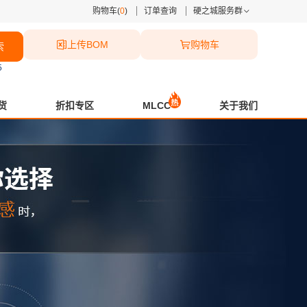
购物车(
0
)
订单查询
硬之城服务群
上传BOM
购物车
索
5
货
折扣专区
MLCC
关于我们