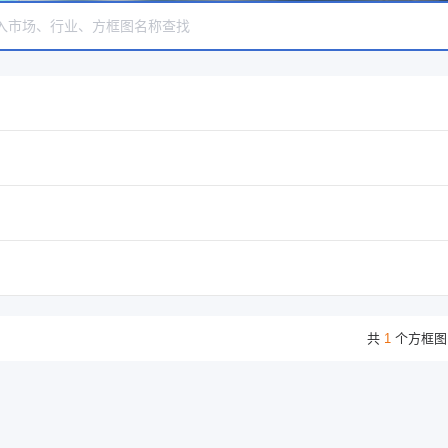
共
1
个方框图