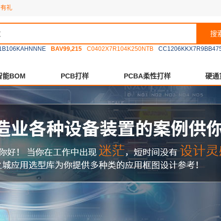
册有礼
搜
1B106KAHNNNE
BAV99,215
C0402X7R104K250NTB
CC1206KKX7R9BB47
智能BOM
PCB打样
PCBA柔性打样
硬通