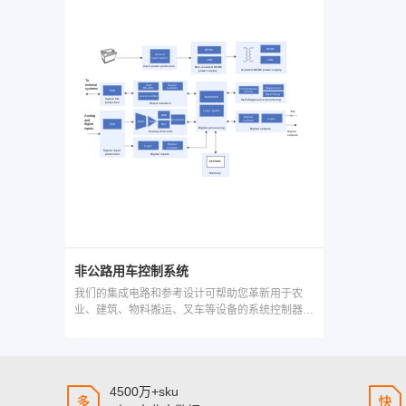
非公路用车控制系统
我们的集成电路和参考设计可帮助您革新用于农
业、建筑、物料搬运、叉车等设备的系统控制器/
电子控制单元 (ECU) 并使其脱颖而出。系统控制
器使用标准化协议 ISO 11898 或该协议派生的标
准（如 ISO 11783 和 SAE J1939）进行通信。
4500万+sku