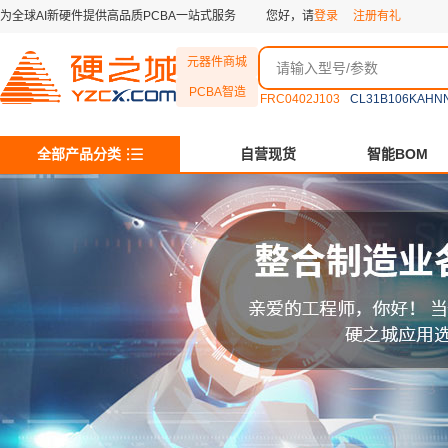
为全球AI新硬件提供高品质PCBA一站式服务
您好，请
登录
注册有礼
元器件商城
PCBA智造
FRC0402J103
CL31B106KAHN
全部产品分类
自营现货
智能BOM