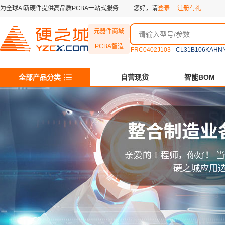
为全球AI新硬件提供高品质PCBA一站式服务
您好，请
登录
注册有礼
元器件商城
PCBA智造
FRC0402J103
CL31B106KAHN
全部产品分类
自营现货
智能BOM