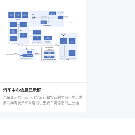
汽车中心信息显示屏
汽车显示器已从带几个旋钮和按钮的早期小屏幕发
展为向驾驶员和乘客提供重要车辆信息的主要途
径。信息娱乐系统的中心信息显示屏具有多种交互
内容，例如导航、车厢温度控制和音乐或娱乐信
息。该显示器通常从音响主机接收信息，而音响主
机通过高速接口进行远程连接。我们拥有的辅助技
术可以连接汽车显示器、为其供电并且实现身临其