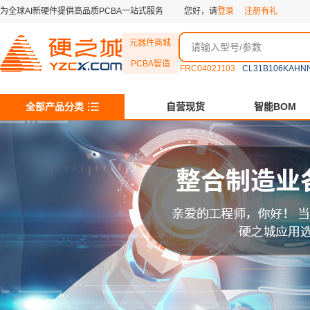
为全球AI新硬件提供高品质PCBA一站式服务
您好，请
登录
注册有礼
元器件商城
PCBA智造
FRC0402J103
CL31B106KAHN
全部产品分类
自营现货
智能BOM