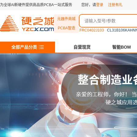
为全球AI新硬件提供高品质PCBA一站式服务
您好，请
登录
注册有礼
元器件商城
PCBA智造
FRC0402J103
CL31B106KAHN
全部产品分类
自营现货
智能BOM