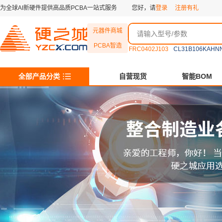
为全球AI新硬件提供高品质PCBA一站式服务
您好，请
登录
注册有礼
元器件商城
PCBA智造
FRC0402J103
CL31B106KAHN
全部产品分类
自营现货
智能BOM