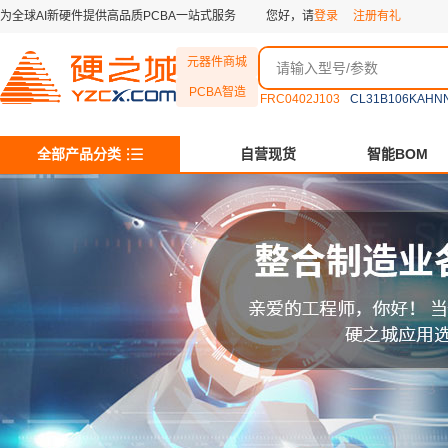
为全球AI新硬件提供高品质PCBA一站式服务
您好，请
登录
注册有礼
元器件商城
PCBA智造
FRC0402J103
CL31B106KAHN
全部产品分类
自营现货
智能BOM