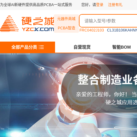
为全球AI新硬件提供高品质PCBA一站式服务
您好，请
登录
注册有礼
元器件商城
PCBA智造
FRC0402J103
CL31B106KAHN
全部产品分类
自营现货
智能BOM