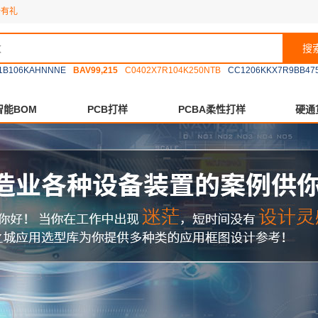
册有礼
搜
1B106KAHNNNE
BAV99,215
C0402X7R104K250NTB
CC1206KKX7R9BB47
智能BOM
PCB打样
PCBA柔性打样
硬通