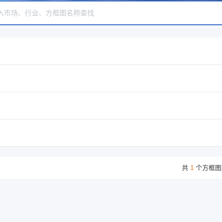
共
1
个方框图