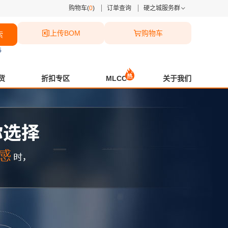
购物车(
0
)
订单查询
硬之城服务群
上传BOM
购物车
索
5
货
折扣专区
MLCC
关于我们