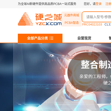
为全球AI新硬件提供高品质PCBA一站式服务
您好，请
登录
注
元器件商城
PCBA智造
FRC0402J103
CL3
全部产品分类
自营现货