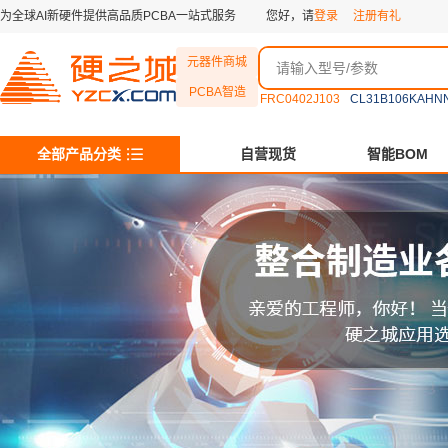
为全球AI新硬件提供高品质PCBA一站式服务
您好，请
登录
注册有礼
元器件商城
PCBA智造
FRC0402J103
CL31B106KAHN
全部产品分类
自营现货
智能BOM