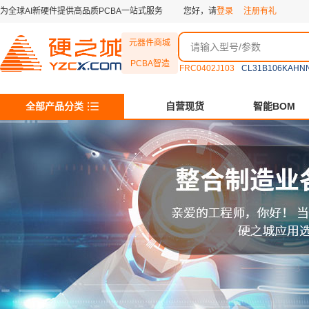
为全球AI新硬件提供高品质PCBA一站式服务
您好，请
登录
注册有礼
元器件商城
PCBA智造
FRC0402J103
CL31B106KAHN
全部产品分类
自营现货
智能BOM