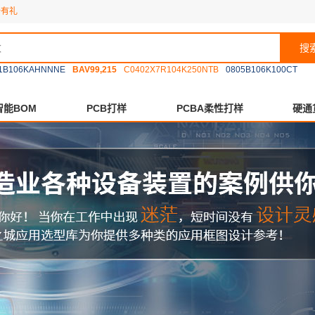
册有礼
搜
1B106KAHNNNE
BAV99,215
C0402X7R104K250NTB
0805B106K100CT
智能BOM
PCB打样
PCBA柔性打样
硬通