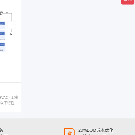
AC) 压缩
以下特性的
栅极驱动
助此类集成
。
服务
20%BOM成本优化