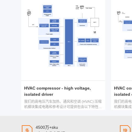
HVAC compressor - high voltage,
HVAC com
isolated driver
isolated
我们的高电压汽车加热、通风和空调 (HVAC) 压缩
我们的高电压
机模块集成电路和参考设计可提供包含以下特性的
机模块集成
小型解决方案：智能驱动能力、大功率栅极驱动
小型解决方
器、隔离式通信接口、电源和算法。借助此类集成
器、隔离式
电路和参考设计，您可以加快开发速度。
电路和参考
4500万+sku