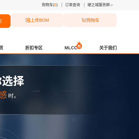
购物车(
0
)
订单查询
硬之城服务群
上传BOM
购物车
索
货
折扣专区
MLCC
关于我们