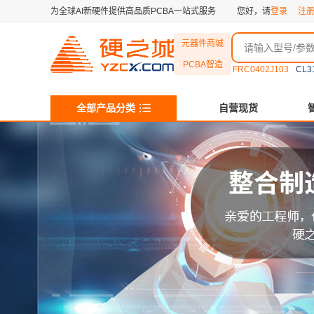
为全球AI新硬件提供高品质PCBA一站式服务
您好，请
登录
注
元器件商城
PCBA智造
FRC0402J103
CL3
全部产品分类
自营现货