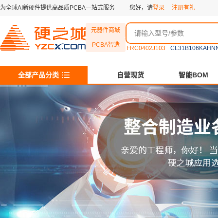
为全球AI新硬件提供高品质PCBA一站式服务
您好，请
登录
注册有礼
元器件商城
PCBA智造
FRC0402J103
CL31B106KAHN
全部产品分类
自营现货
智能BOM