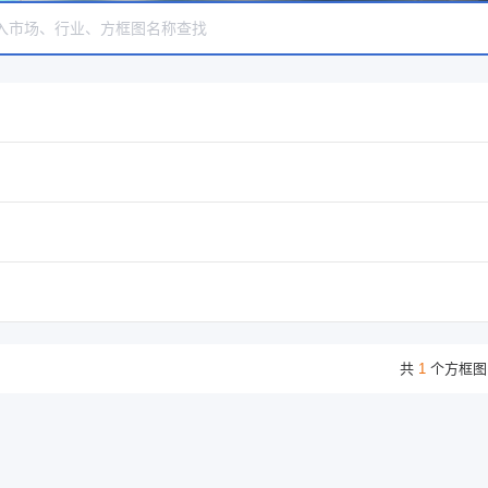
共
1
个方框图