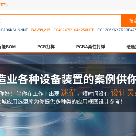
册有礼
搜
1B106KAHNNNE
BAV99,215
C0402X7R104K250NTB
CC1206KKX7R9BB47
智能BOM
PCB打样
PCBA柔性打样
硬通