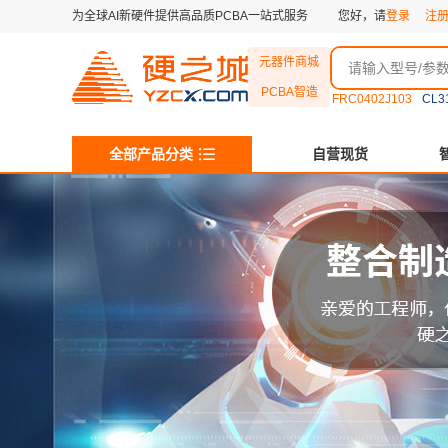
为全球AI新硬件提供高品质PCBA一站式服务
您好，请
登录
注
元器件商城
PCBA智造
FRC0402J103
CL3
全部产品分类
自营现货