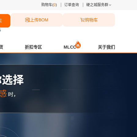
购物车(
0
)
订单查询
硬之城服务群
上传BOM
购物车
索
5
货
折扣专区
MLCC
关于我们